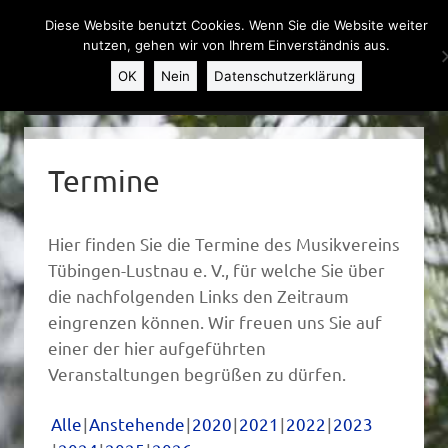
Diese Website benutzt Cookies. Wenn Sie die Website weiter
nutzen, gehen wir von Ihrem Einverständnis aus.
OK
Nein
Datenschutzerklärung
Weiter zum Inhalt
MENU
Termine
Hier finden Sie die Termine des Musikvereins
Tübingen-Lustnau e. V., für welche Sie über
die nachfolgenden Links den Zeitraum
eingrenzen können. Wir freuen uns Sie auf
einer der hier aufgeführten
Veranstaltungen begrüßen zu dürfen.
Alle
Anstehende
2020
2021
2022
2023