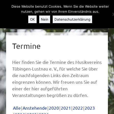
Diese Website benutzt Cookies. Wenn Sie die Website weiter
nutzen, gehen wir von Ihrem Einverständnis aus.
OK
Nein
Datenschutzerklärung
Weiter zum Inhalt
MENU
Termine
Hier finden Sie die Termine des Musikvereins
Tübingen-Lustnau e. V., für welche Sie über
die nachfolgenden Links den Zeitraum
eingrenzen können. Wir freuen uns Sie auf
einer der hier aufgeführten
Veranstaltungen begrüßen zu dürfen.
Alle
Anstehende
2020
2021
2022
2023