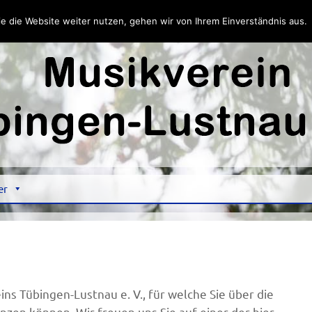
e die Website weiter nutzen, gehen wir von Ihrem Einverständnis aus.
Weiter zum Inhalt
er
ins Tübingen-Lustnau e. V., für welche Sie über die
zen können. Wir freuen uns Sie auf einer der hier