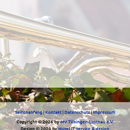
Seitenanfang
|
Kontakt
|
Datenschutz
|
Impressum
Copyright © 2026 by
MV Tübingen-Lustnau e.V.
Design © 2020 by
Huzel IT service & design