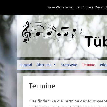
Diese Website benutzt Cookies. Wenn Si
Jugend
Über uns
Startseite
Termine
Bild
Termine
Hier finden Sie die Termine des Musikvere
nachfolgenden Links den Zeitraum eingren