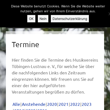
Diese Website benutzt Cookies. Wenn Sie die Website weiter
nutzen, gehen wir von Ihrem Einverständnis aus.
OK
Nein
Datenschutzerklärung
Weiter zum Inhalt
MENU
Termine
Hier finden Sie die Termine des Musikvereins
Tübingen-Lustnau e. V., für welche Sie über
die nachfolgenden Links den Zeitraum
eingrenzen können. Wir freuen uns Sie auf
einer der hier aufgeführten
Veranstaltungen begrüßen zu dürfen.
Alle
Anstehende
2020
2021
2022
2023