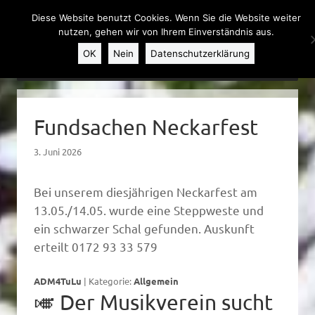
Diese Website benutzt Cookies. Wenn Sie die Website weiter
nutzen, gehen wir von Ihrem Einverständnis aus.
OK
Nein
Datenschutzerklärung
Weiter zum Inhalt
MENU
Fundsachen Neckarfest
3. Juni 2026
Bei unserem diesjährigen Neckarfest am
13.05./14.05. wurde eine Steppweste und
ein schwarzer Schal gefunden. Auskunft
erteilt 0172 93 33 579
ADM4TuLu
|
Kategorie:
Allgemein
🎺 Der Musikverein sucht